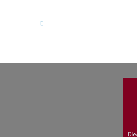
Home
ISO 9001 + AZAV Beratun
Die